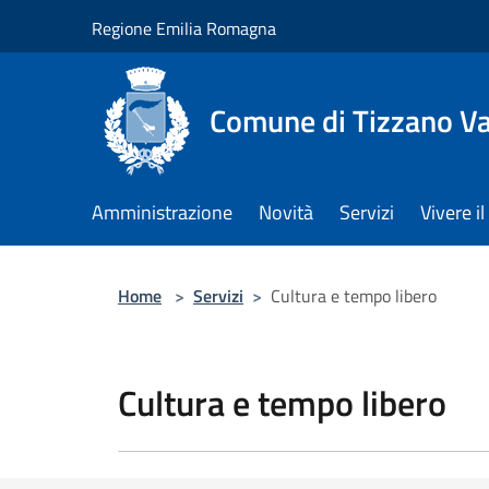
Salta al contenuto principale
Regione Emilia Romagna
Comune di Tizzano V
Amministrazione
Novità
Servizi
Vivere 
Home
>
Servizi
>
Cultura e tempo libero
Cultura e tempo libero