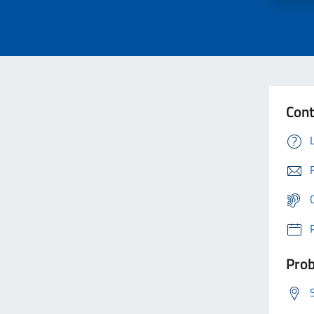
Cont
Prob