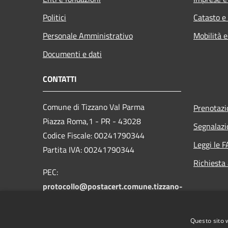
Politici
Catasto e
Personale Amministrativo
Mobilità e
Documenti e dati
CONTATTI
Comune di Tizzano Val Parma
Prenotaz
Piazza Roma,1 - PR - 43028
Segnalazi
Codice Fiscale: 00241790344
Leggi le 
Partita IVA: 00241790344
Richiesta
PEC:
protocollo@postacert.comune.tizzano-
val-parma.pr.it
Centralino Unico: +39 0521 868936
Questo sito 