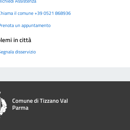
Richiedi Assistenza
Chiama il comune +39 0521 868936
Prenota un appuntamento
lemi in città
Segnala disservizio
Comune di Tizzano Val
Parma