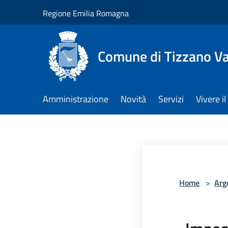
Salta al contenuto principale
Regione Emilia Romagna
Comune di Tizzano V
Amministrazione
Novità
Servizi
Vivere 
Home
>
Arg