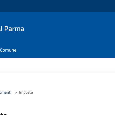
al Parma
il Comune
omenti
>
Imposte