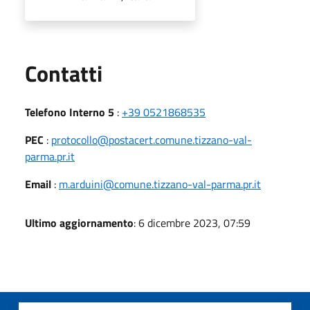
Utili
Contatti
Telefono Interno 5
:
+39 0521868535
PEC
:
protocollo@postacert.comune.tizzano-val-
parma.pr.it
Email
:
m.arduini@comune.tizzano-val-parma.pr.it
Ultimo aggiornamento
: 6 dicembre 2023, 07:59