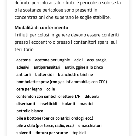
definito pericoloso tale rifiuto è pericoloso solo se la
o le sostanze pericolose sono presenti in
concentrazioni che superano le soglie stabilite.
Modalità di conferimento
I rifiuti pericolosi in genere devono essere conferiti
presso l'ecocentro o presso i contenitori sparsi sul
territorio.
acetone
acetone per unghie
acidi
acquaragia
adesivi
antiparassitari
antiruggine allo zinco
antitarli
battericidi
bianchetti e trieline
bombolette spray (con gas infiammabile, con CFC)
cera per legno
colle
contenitori con simboli o lettere T/F
diluenti
diserbanti
insetticidi
isolanti
mastici
petrolio bianco
pile a bottone (per calcolatrici, orologi, ecc.)
pile a stilo (per torce, radio, ecc.)
smacchiatori
solventi
tintura per scarpe
topicidi