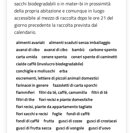
sacchi biodegradabili o in mater-bi in prossimità
della propria abitazione e comunque in luogo
accessibile al mezzo di raccolta dopo le ore 21 del
giorno precedente la raccolta prevista dal
calendario.
alimenti avariati
alimenti scaduti senza imballaggio
avanzi di cibo
avanzi di cibo
bambù
carbone spento
carta umida
cenere spenta
ceneri spente di caminetti
cialde caffè (involucro biodegradabile)
conchiglie e molluschi
erba
escrementi, lettiere di piccoli animali domestici
farinacei in genere
fazzoletti di carta sporchi
fiammiferi
filtri da tè, caffè, camomilla
filtri di tè
filtri di the
fiori recisi e piante domestiche
fiori recisi, piante da appartamento tagliate
fiori secchi e recisi
foglie
fondi di caffè
fondi di caffè
frutta
gusci di cozze
gusci di crostacei
gusci di frutta secca
gusci di vongole
gusci d'uovo