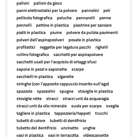
palloni
palloni da gioco
panni elettrostatici per la polvere
pannolini
peli
pellicola fotografica
peluche
pennarelli
penne
pennelli
pettine in plastica
piastrine per zanzare
piatti in plastica
piume
polvere da pulizia pavimenti
polveri dell'aspirapoolveri
posate in plastica
profilattici
reggette per legatura pacchi
righelli
rullino fotografico
sacchetti per aspirapolvere
sacchetti usati per l’acquisto di ortaggi sfusi
sapone in pezzi e saponette
scarpe
secchielli in plastica
sigarette
siringhe (con l'apposito cappuccio inserito sull'ago)
spazzole
spazzolini
spugne
stoviglie in plastica
stoviglie rotte
stracci
stracci unti da acquaragia
stracci unti da olio minerale
suole per scarpe
sveglie
tagliere in plastica
tappezzeria/tappeti
trucchi
tubetti di colore
tubetti di dentifricio
tubetto del dentifricio
uncinetto
unghie
vasi in plastica
vasi in terracotta
videocassette