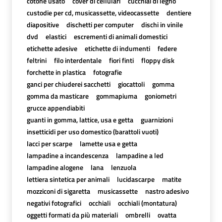
cotone usato
cover di cellulari
cucchiai di legno
custodie per cd, musicassette, videocassette
dentiere
diapositive
dischetti per computer
dischi in vinile
dvd
elastici
escrementi di animali domestici
etichette adesive
etichette di indumenti
federe
feltrini
filo interdentale
fiori finti
floppy disk
forchette in plastica
fotografie
ganci per chiuderei sacchetti
giocattoli
gomma
gomma da masticare
gommapiuma
goniometri
grucce appendiabiti
guanti in gomma, lattice, usa e getta
guarnizioni
insetticidi per uso domestico (barattoli vuoti)
lacci per scarpe
lamette usa e getta
lampadine a incandescenza
lampadine a led
lampadine alogene
lana
lenzuola
lettiera sintetica per animali
lucidascarpe
matite
mozziconi di sigaretta
musicassette
nastro adesivo
negativi fotografici
occhiali
occhiali (montatura)
oggetti formati da più materiali
ombrelli
ovatta